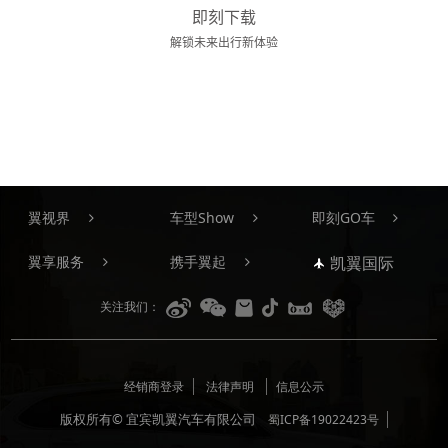
即刻下载
解锁未来出行新体验
翼视界
车型Show
即刻GO车
翼享服务
携手翼起
凯翼国际
关注我们：
经销商登录
法律声明
信息公示
版权所有© 宜宾凯翼汽车有限公司
蜀ICP备19022423号