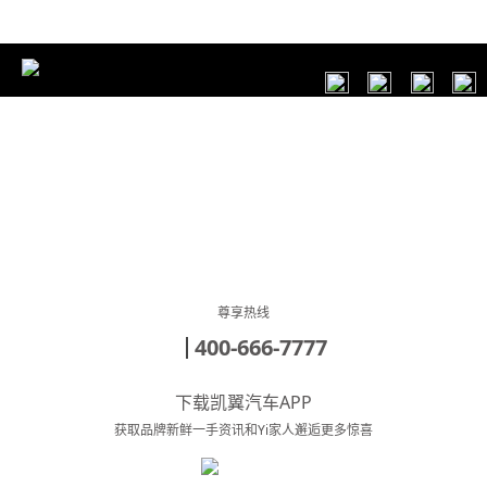
1
2
3
4
5
6
7
尊享热线
400-666-7777
下载凯翼汽车APP
获取品牌新鲜一手资讯和Yi家人邂逅更多惊喜