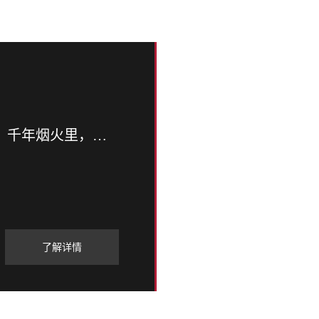
凯翼 “百城千集” 落子无锡许舍老街！千年烟火里，这场汽车市集藏满生活温度
了解详情