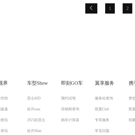
1
2
视界
车型Show
即刻GO车
翼享服务
携
牌空间
昆仑iHD
预约试驾
服务站查询
梦
闻速递
拾月max
经销商查询
凯翼Club
凯
动资讯
2025款昆仑
购车计算器
专享服务
招
体资讯
拾月Mate
常见问题