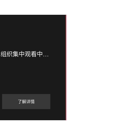
在铭记历史中奋勇向前——凯翼汽车组织集中观看中国人民抗日战争暨世界反法西斯战胜利80周年纪念大会
了解详情