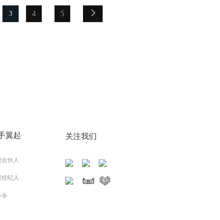
4
5
3
手翼起
关注我们
想合伙人
翼经纪人
募令