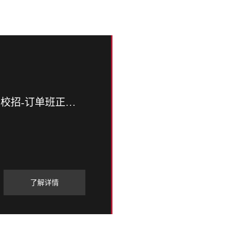
企校共育 翼展新程 | 凯翼汽车2026届校招-订单班正式开班
了解详情