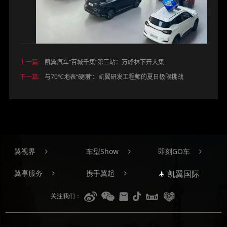
上一篇:
凯翼汽车“百城千集”第三站：万峰林下开大集
下一篇:
与70℃地表“硬刚”：凯翼研发工程师的夏日极限挑战
翼视界
车型Show
即刻GO车
翼享服务
携手翼起
凯翼国际
关注我们：