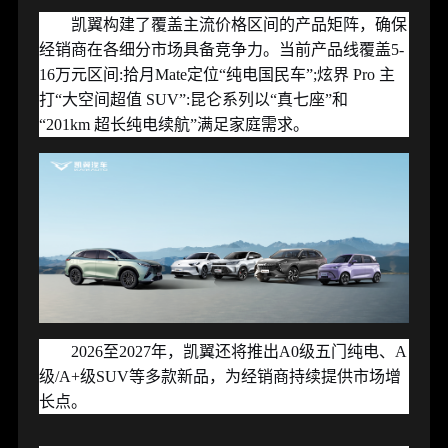
凯翼构建了覆盖主流价格区间的产品矩阵，确保
经销商在各细分市场具备竞争力。当前产品线覆盖
5-
16
万元区间
:
拾月
Mate
定位“纯电国民车”
;
炫界
Pro
主
打“大空间超值
SUV
”
:
昆仑系列以“真七座”和
“
201km
超长纯电续航”满足家庭需求。
2026
至
2027
年，凯翼还将推出
A0
级五门纯电、
A
级
/A+
级
SUV
等多款新品，为经销商持续提供市场增
长点。