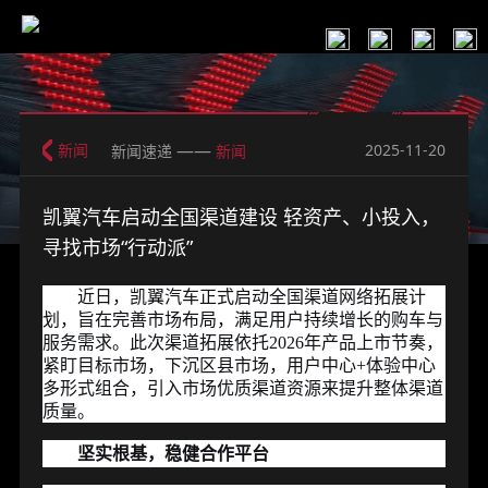
——
新闻
2025-11-20
新闻速递
新闻
凯翼汽车启动全国渠道建设 轻资产、小投入，
寻找市场“行动派”
近日，凯翼汽车正式启动全国渠道网络拓展计
划，旨在完善市场布局，满足用户持续增长的购车与
服务需求。此次渠道拓展依托
2026
年产品上市节奏，
紧盯目标市场，下沉区县市场，用户中心
+
体验中心
多形式组合，引入市场优质渠道资源来提升整体渠道
质量。
坚实根基，稳健合作平台