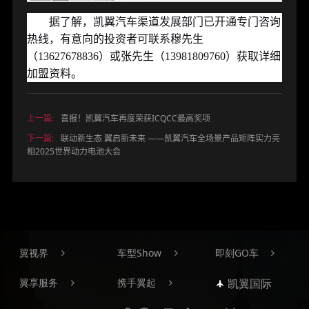
据了解，凯翼汽车渠道发展部门已开通专门咨询
热线，有意向的投资者可联系穆先生
（
13627678836
）或张先生（
13981809760
）获取详细
加盟资料。
上一篇:
喜报！凯翼汽车再度荣获ICQCC最高奖项
下一篇:
联动新生态 翼启新未来 ——凯翼汽车全场景产品矩阵实力亮
相2025世界动力电池大会
翼视界
车型Show
即刻GO车
翼享服务
携手翼起
凯翼国际