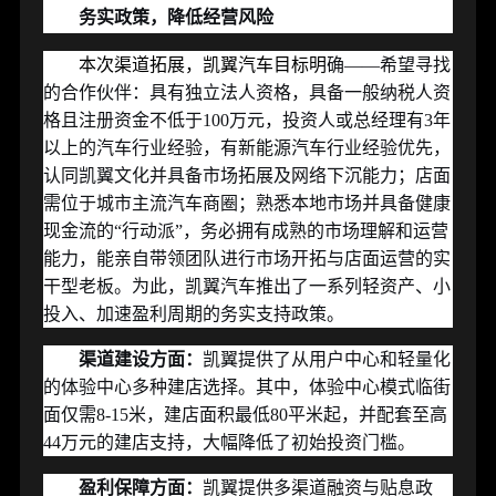
务实政策，降低经营风险
本次渠道拓展，凯翼汽车目标明
确——希望寻找
的合作伙伴：具有独立法人资格，具备一般纳税人资
格且注册资金不低于
100
万元，投资人或总经理有
3
年
以上的汽车行业经验，有新能源汽车行业经验优先，
认同凯翼文化并具备市场拓展及网络下沉能力；店面
需位于城市主流汽车商圈；熟悉本地市场并具备健康
现金流的“行动派”，务必拥有成熟的市场理解和运营
能力，能亲自带领团队进行市场开拓与店面运营的实
干型老板。为此，凯翼汽车推出了一系列轻资产、小
投入、加速盈利周期的务实支持政策。
渠道建设方面：
凯翼提供了从用户中心和轻量化
的体验中心多种建店选择。其中，
体验中心模式
临街
面仅需
8-15
米，建店面积最低
80
平米起，并配套
至高
44
万元的建店支持
，大幅降低了初始投资门槛。
盈利保障方面：
凯翼提供
多渠道融资与贴息政